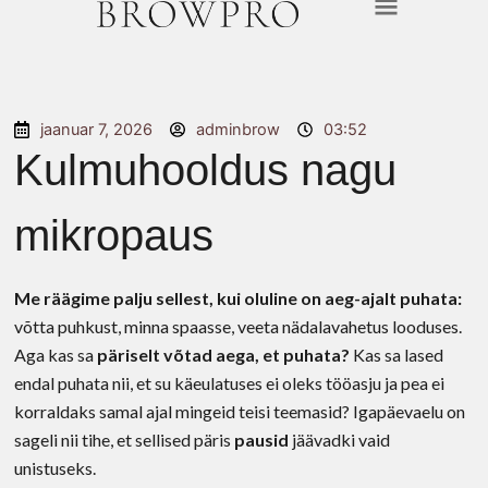
Skip
to
content
jaanuar 7, 2026
adminbrow
03:52
Kulmuhooldus nagu
mikropaus
Me räägime palju sellest, kui oluline on aeg-ajalt puhata:
võtta puhkust, minna spaasse, veeta nädalavahetus looduses.
Aga kas sa
päriselt võtad aega, et puhata?
Kas sa lased
endal puhata nii, et su käeulatuses ei oleks tööasju ja pea ei
korraldaks samal ajal mingeid teisi teemasid? Igapäevaelu on
sageli nii tihe, et sellised päris
pausid
jäävadki vaid
unistuseks.