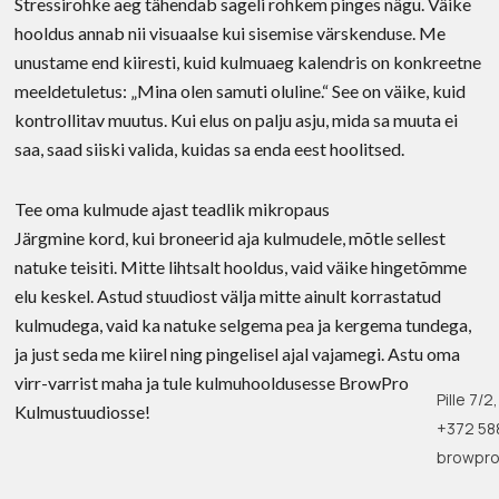
Stressirohke aeg tähendab sageli rohkem pinges nägu. Väike
hooldus annab nii visuaalse kui sisemise värskenduse. Me
unustame end kiiresti, kuid kulmuaeg kalendris on konkreetne
meeldetuletus: „Mina olen samuti oluline.“ See on väike, kuid
kontrollitav muutus. Kui elus on palju asju, mida sa muuta ei
saa, saad siiski valida, kuidas sa enda eest hoolitsed.
Tee oma kulmude ajast teadlik mikropaus
Järgmine kord, kui broneerid aja kulmudele, mõtle sellest
natuke teisiti. Mitte lihtsalt hooldus, vaid väike hingetõmme
elu keskel. Astud stuudiost välja mitte ainult korrastatud
kulmudega, vaid ka natuke selgema pea ja kergema tundega,
ja just seda me kiirel ning pingelisel ajal vajamegi. Astu oma
virr-varrist maha ja tule kulmuhooldusesse BrowPro
Pille 7/2,
Kulmustuudiosse!
+372 58
browpro