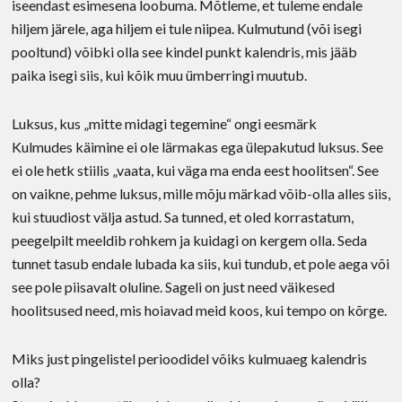
iseendast esimesena loobuma. Mõtleme, et tuleme endale
hiljem järele, aga hiljem ei tule niipea. Kulmutund (või isegi
pooltund) võibki olla see kindel punkt kalendris, mis jääb
paika isegi siis, kui kõik muu ümberringi muutub.
Luksus, kus „mitte midagi tegemine“ ongi eesmärk
Kulmudes käimine ei ole lärmakas ega ülepakutud luksus. See
ei ole hetk stiilis „vaata, kui väga ma enda eest hoolitsen“. See
on vaikne, pehme luksus, mille mõju märkad võib-olla alles siis,
kui stuudiost välja astud. Sa tunned, et oled korrastatum,
peegelpilt meeldib rohkem ja kuidagi on kergem olla. Seda
tunnet tasub endale lubada ka siis, kui tundub, et pole aega või
see pole piisavalt oluline. Sageli on just need väikesed
hoolitsused need, mis hoiavad meid koos, kui tempo on kõrge.
Miks just pingelistel perioodidel võiks kulmuaeg kalendris
olla?