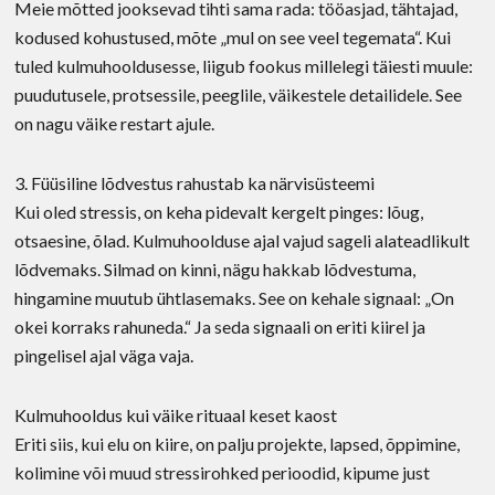
Meie mõtted jooksevad tihti sama rada: tööasjad, tähtajad,
kodused kohustused, mõte „mul on see veel tegemata“. Kui
tuled kulmuhooldusesse, liigub fookus millelegi täiesti muule:
puudutusele, protsessile, peeglile, väikestele detailidele. See
on nagu väike restart ajule.
3. Füüsiline lõdvestus rahustab ka närvisüsteemi
Kui oled stressis, on keha pidevalt kergelt pinges: lõug,
otsaesine, õlad. Kulmuhoolduse ajal vajud sageli alateadlikult
lõdvemaks. Silmad on kinni, nägu hakkab lõdvestuma,
hingamine muutub ühtlasemaks. See on kehale signaal: „On
okei korraks rahuneda.“ Ja seda signaali on eriti kiirel ja
pingelisel ajal väga vaja.
Kulmuhooldus kui väike rituaal keset kaost
Eriti siis, kui elu on kiire, on palju projekte, lapsed, õppimine,
kolimine või muud stressirohked perioodid, kipume just