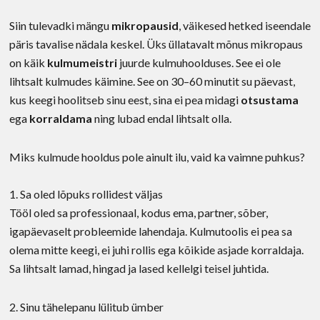
Siin tulevadki mängu
mikropausid
, väikesed hetked iseendale
päris tavalise nädala keskel. Üks üllatavalt mõnus mikropaus
on käik
kulmumeistri
juurde kulmuhoolduses. See ei ole
lihtsalt kulmudes käimine. See on 30–60 minutit su päevast,
kus keegi hoolitseb sinu eest, sina ei pea midagi
otsustama
ega
korraldama
ning lubad endal lihtsalt olla.
Miks kulmude hooldus pole ainult ilu, vaid ka vaimne puhkus?
1. Sa oled lõpuks rollidest väljas
Tööl oled sa professionaal, kodus ema, partner, sõber,
igapäevaselt probleemide lahendaja. Kulmutoolis ei pea sa
olema mitte keegi, ei juhi rollis ega kõikide asjade korraldaja.
Sa lihtsalt lamad, hingad ja lased kellelgi teisel juhtida.
2. Sinu tähelepanu lülitub ümber