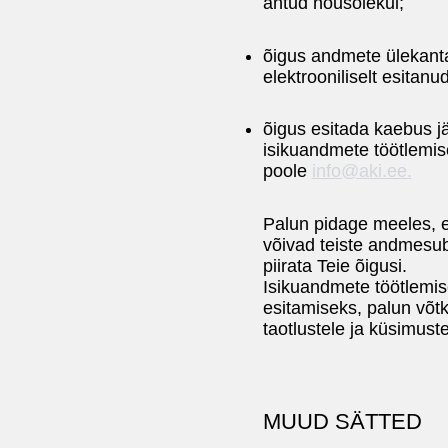
antud nõusolekul;
õigus andmete ülekanta
elektrooniliselt esitanu
õigus esitada kaebus jä
isikuandmete töötlemis
poole
info@aki.ee.
Palun pidage meeles, et
võivad teiste andmesub
piirata Teie õigusi.
Isikuandmete töötlemis
esitamiseks, palun võt
taotlustele ja küsimustel
MUUD SÄTTED