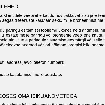
ILEHED
klientidele veebilehe kaudu huvipakkuvat sisu ja e-tee
 aegasid teenuste kasutamiseks, mille broneerimist me
u päringu esitamisel töötleme üksnes neid andmeid, mi
Kui esitate meile päringu või broneerite veebilehe kaudu
eid ainult Teie päringule vastamise eesmärgil või Teile
töödeldavad andmed võivad hõlmata järgmisi isikuandmei
ti aadress ja/või telefoninumber);
uste kasutamisel meile edastate.
SEOSES OMA ISIKUANDMETEGA
jektidele kõik kehtivatest õigusaktidest tulenevad õig