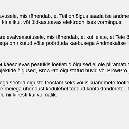
vusele, mis tähendab, et Teil on õigus saada ise andme
d kirjalikult või üldkasutavas elektroonilises vormingus;
relevalveasutusele, mis tähendab, et kui leiate, et Teie 
ega on rikutud võite pöörduda kaebusega Andmekaitse I
 käesolevas peatükis loetletud õigused ei ole piiramatu
jektide õigused, BrowPro õigustatud huvid või BrowPro j
ega seotud õiguste teostamiseks või isikuandmete töötl
ke meiega ühendust kodulehel toodud kontaktandmetel. P
e nii kiiresti kui võimalik.