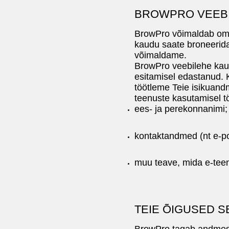
BROWPRO VEEB
BrowPro võimaldab oma 
kaudu saate broneerida
võimaldame.
BrowPro veebilehe kaud
esitamisel edastanud. 
töötleme Teie isikuandm
teenuste kasutamisel 
ees- ja perekonnanimi;
kontaktandmed (nt e-pos
muu teave, mida e-teen
TEIE ÕIGUSED 
BrowPro tagab andmesub