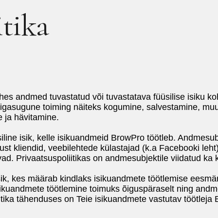
itika
es andmed tuvastatud või tuvastatava füüsilise isiku ko
 igasugune toiming näiteks kogumine, salvestamine, mu
e ja hävitamine.
iline isik, kelle isikuandmeid BrowPro töötleb. Andmesubj
kust kliendid, veebilehtede külastajad (k.a Facebooki leht
. Privaatsuspoliitikas on andmesubjektile viidatud ka kui
ik, kes määrab kindlaks isikuandmete töötlemise eesmär
isikuandmete töötlemine toimuks õiguspäraselt ning andm
iitika tähenduses on Teie isikuandmete vastutav töötlej