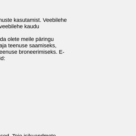
nuste kasutamist. Veebilehe
 veebilehe kaudu
da olete meile päringu
 aja teenuse saamiseks,
 teenuse broneerimiseks. E-
d:
used. Teie isikuandmete