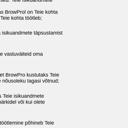
as BrowProl on Teie kohta
Teie kohta töötleb;
a isikuandmete täpsustamist
le vastuväiteid oma
 et BrowPro kustutaks Teie
e nõusoleku tagasi võtnud;
ks Teie isikuandmete
rkidel või kui olete
 töötlemine põhineb Teie