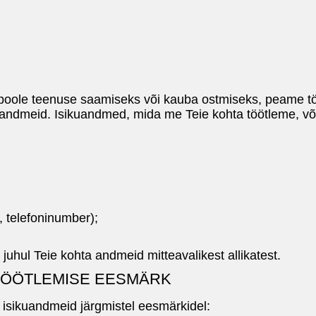
poole teenuse saamiseks või kauba ostmiseks, peame tö
uandmeid. Isikuandmed, mida me Teie kohta töötleme, või
 telefoninumber);
juhul Teie kohta andmeid mitteavalikest allikatest.
TÖÖTLEMISE EESMÄRK
 isikuandmeid järgmistel eesmärkidel: