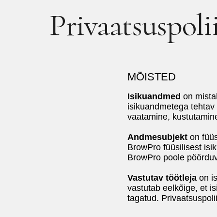
Privaatsuspoli
MÕISTED
Isikuandmed
on mistah
isikuandmetega tehtav
vaatamine, kustutamin
Andmesubjekt
on füüs
BrowPro füüsilisest isi
BrowPro poole pöörduvad
Vastutav töötleja
on is
vastutab eelkõige, et 
tagatud. Privaatsuspol