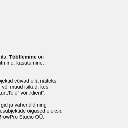
hta.
Töötlemine
on
utmine, kasutamine,
ektid võivad olla näiteks
) või muud isikud, kes
 „Teie“ või „klient“.
gid ja vahendid ning
esubjektide õigused oleksid
a BrowPro Studio OÜ.