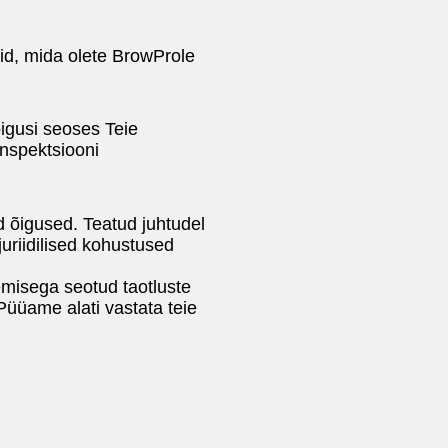
id, mida olete BrowProle
õigusi seoses Teie
nspektsiooni
d õigused. Teatud juhtudel
uriidilised kohustused
emisega seotud taotluste
üüame alati vastata teie