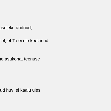
õusoleku andnud;
el, et Te ei ole keelanud
ine asukoha, teenuse
ud huvi ei kaalu üles