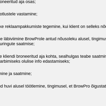
oneeritud aja osas;
aotlustele vastamine;
like reklaampakkumiste tegemine, kui klient on selleks n
te läbiviimine BrowProle antud nõusoleku alusel, tingimus
uuringute saatmise;
ne kliendi broneeritud aja kohta, sealhulgas teabe saatm
tarbimiseks olulise info edastamiseks;
mine ja saatmine;
huvi alusel töötlemine, tingimusel, et BrowPro õigustat