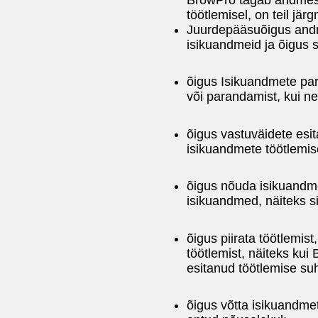
töötlemisel, on teil jär
Juurdepääsuõigus andme
isikuandmeid ja õigus s
õigus Isikuandmete par
või parandamist, kui n
õigus vastuväidete esi
isikuandmete töötlemis
õigus nõuda isikuandme
isikuandmed, näiteks si
õigus piirata töötlemis
töötlemist, näiteks kui
esitanud töötlemise suh
õigus võtta isikuandme