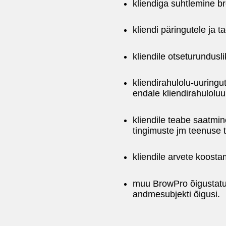
kliendiga suhtlemine br
kliendi päringutele ja t
kliendile otseturundus
kliendirahulolu-uuringu
endale kliendirahulolu
kliendile teabe saatmi
tingimuste jm teenuse 
kliendile arvete koosta
muu BrowPro õigustatud 
andmesubjekti õigusi.