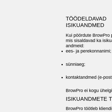
TÖÖDELDAVAD
ISIKUANDMED
Kui pöördute BrowPro 
mis sisaldavad ka isik
andmeid:
ees- ja perekonnanimi;
sünniaeg;
kontaktandmed (e-post,
BrowPro ei kogu ühelgi 
ISIKUANDMETE 
BrowPro töötleb kliendi